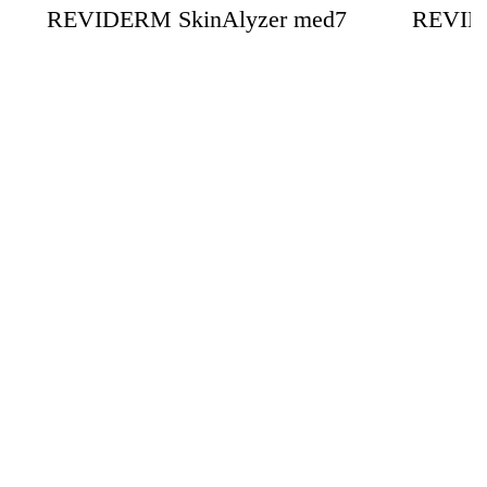
REVIDERM SkinAlyzer med7
REVIDE