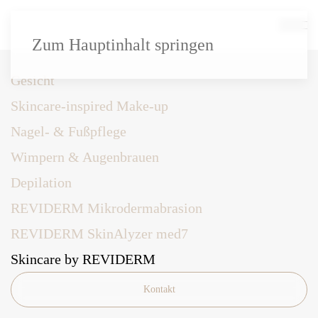
Zum Hauptinhalt springen
Gesicht
Skincare-inspired Make-up
Nagel- & Fußpflege
Wimpern & Augenbrauen
Depilation
REVIDERM Mikrodermabrasion
REVIDERM SkinAlyzer med7
Skincare by REVIDERM
Kontakt